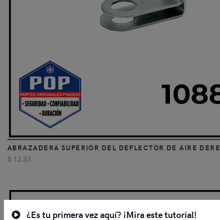
ABRAZADERA SUPERIOR DEL DEFLECTOR DE AIRE DER
$ 12.33
¿Es tu primera vez aquí? ¡Mira este tutorial!